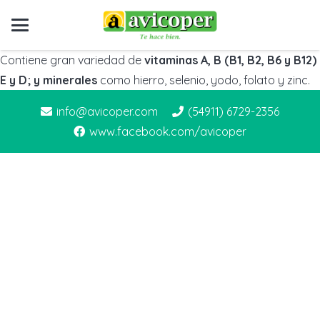
Contiene gran variedad de
vitaminas A, B (B1, B2, B6 y B12)
E y D; y minerales
como hierro, selenio, yodo, folato y zinc.
info@avicoper.com
(54911) 6729-2356
www.facebook.com/avicoper